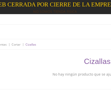
B CERRADA POR CIERRE DE LA EMPR
NO SOMOS TIENDA FISICA
|
|
entas
Cortar
Cizallas
Cizallas
No hay ningún producto que se ajus