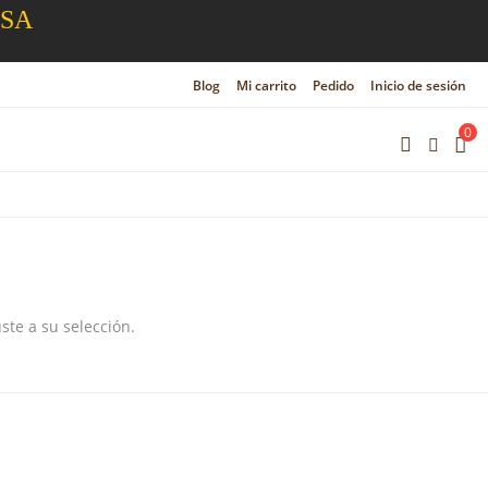
ESA
Blog
Mi carrito
Pedido
Inicio de sesión
0
te a su selección.