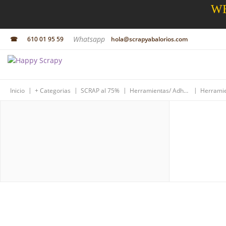
WE
Whatsapp
☎
610 01 95 59
hola@scrapyabalorios.com
|
|
|
|
Inicio
+ Categorias
SCRAP al 75%
Herramientas/ Adhesivos/Resinas
Herrami