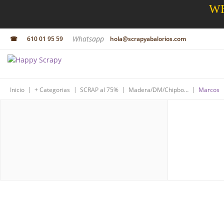
WE
Whatsapp
☎
610 01 95 59
hola@scrapyabalorios.com
|
|
|
|
Inicio
+ Categorias
SCRAP al 75%
Madera/DM/Chipboard
Marcos