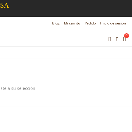
ESA
Blog
Mi carrito
Pedido
Inicio de sesión
0
te a su selección.