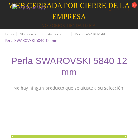
WEB CERRADA POR CIERRE DE LA
0
EMPRESA
NO SOMOS TIENDA FISICA
|
|
|
|
Inicio
Abalorios
Cristal y rocalla
Perla SWAROVSKI
Perla SWAROVSKI 5840 12 mm
Perla SWAROVSKI 5840 12
mm
No hay ningún producto que se ajuste a su selección.