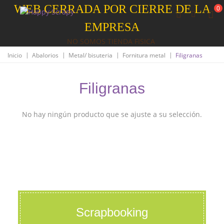
WEB CERRADA POR CIERRE DE LA
0
EMPRESA
NO SOMOS TIENDA FISICA
|
|
|
|
Inicio
Abalorios
Metal/ bisuteria
Fornitura metal
Filigranas
Filigranas
No hay ningún producto que se ajuste a su selección.
Scrapbooking