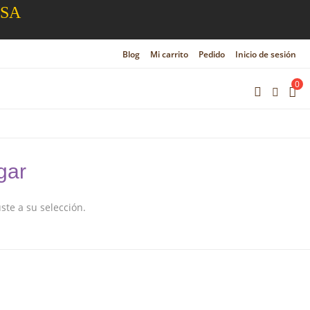
ESA
Blog
Mi carrito
Pedido
Inicio de sesión
0
gar
te a su selección.