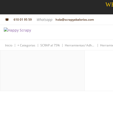
WE
Whatsapp
☎
610 01 95 59
hola@scrapyabalorios.com
|
|
|
|
Inicio
+ Categorias
SCRAP al 75%
Herramientas/ Adhesivos/Resinas
Herrami