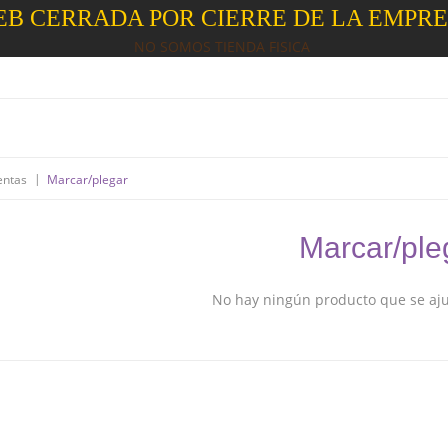
B CERRADA POR CIERRE DE LA EMPR
NO SOMOS TIENDA FISICA
|
entas
Marcar/plegar
Marcar/ple
No hay ningún producto que se ajus