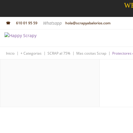
WE
Whatsapp
☎
610 01 95 59
hola@scrapyabalorios.com
|
|
|
|
Inicio
+ Categorias
SCRAP al 75%
Mas cositas Scrap
Protectores