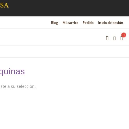
ESA
Blog
Mi carrito
Pedido
Inicio de sesión
0
squinas
te a su selección.