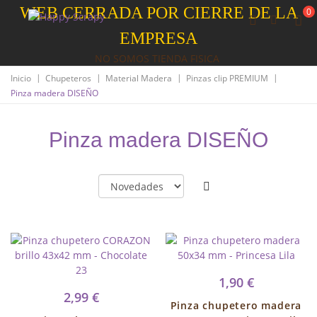
WEB CERRADA POR CIERRE DE LA
0
EMPRESA
NO SOMOS TIENDA FISICA
|
|
|
|
Inicio
Chupeteros
Material Madera
Pinzas clip PREMIUM
Pinza madera DISEÑO
Pinza madera DISEÑO
1,90 €
2,99 €
Pinza chupetero madera