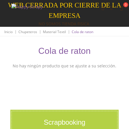
WEB CERRADA POR CIERRE DE LA
0
EMPRESA
NO SOMOS TIENDA FISICA
|
|
|
Inicio
Chupeteros
Material Textil
Cola de raton
Cola de raton
No hay ningún producto que se ajuste a su selección.
Scrapbooking