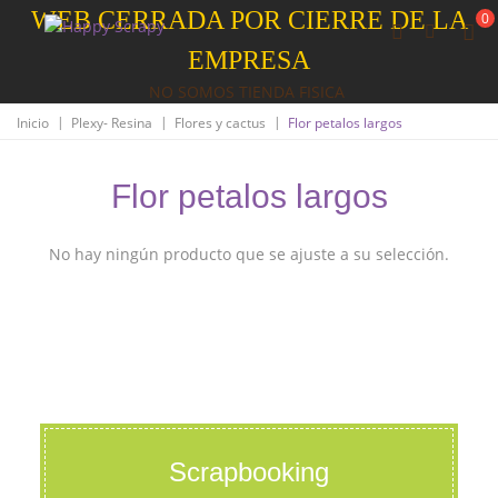
WEB CERRADA POR CIERRE DE LA
0
EMPRESA
NO SOMOS TIENDA FISICA
|
|
|
Inicio
Plexy- Resina
Flores y cactus
Flor petalos largos
Flor petalos largos
No hay ningún producto que se ajuste a su selección.
Scrapbooking