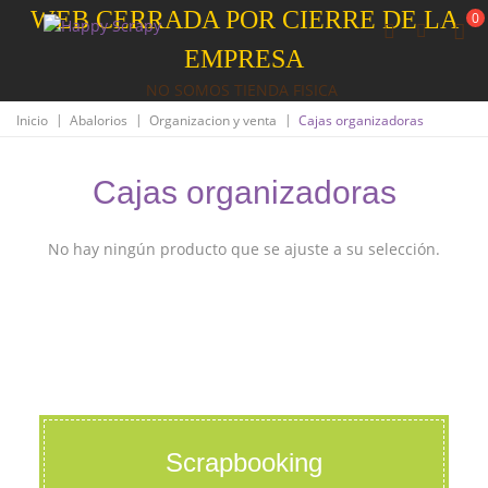
WEB CERRADA POR CIERRE DE LA
0
EMPRESA
NO SOMOS TIENDA FISICA
|
|
|
Inicio
Abalorios
Organizacion y venta
Cajas organizadoras
Cajas organizadoras
No hay ningún producto que se ajuste a su selección.
Scrapbooking