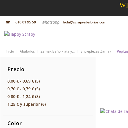
WE
Whatsapp
☎
610 01 95 59
hola@scrapyabalorios.com
|
|
|
|
Inicio
Abalorios
Zamak Baño Plata y Oro
Entrepiezas Zamak
Pepita
Precio
0,00 €
-
0,69 €
(5)
0,70 €
-
0,79 €
(5)
0,80 €
-
1,24 €
(8)
1,25 €
y superior
(6)
Color