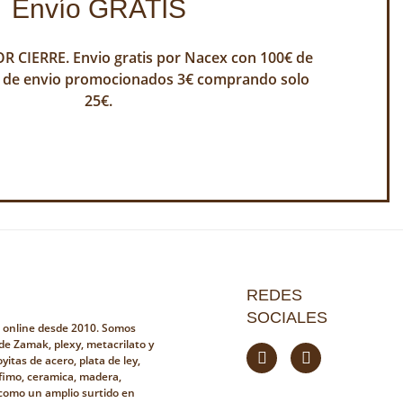
Envío GRATIS
 CIERRE. Envio gratis por Nacex con 100€ de
 de envio promocionados 3€ comprando solo
25€.
REDES
SOCIALES
a online desde 2010. Somos
 de Zamak, plexy, metacrilato y
yitas de acero, plata de ley,
fimo, ceramica, madera,
i como un amplio surtido en