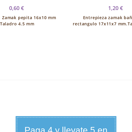
0,60 €
1,20 €
a Zamak pepita 16x10 mm
Entrepieza zamak bañ
.Taladro 4.5 mm
rectangulo 17x11x7 mm.T
Paga 4 y llevate 5 en