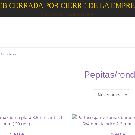
B CERRADA POR CIERRE DE LA EMPR
NO SOMOS TIENDA FISICA
s/rondeles
Pepitas/ron
1,60 €
0,60 €