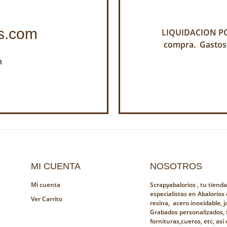
s.com
LIQUIDACION POR
compra. Gastos
h
MI CUENTA
NOSOTROS
Mi cuenta
Scrapyabalorios , tu tiend
especialistas en Abalorios
Ver Carrito
resina, acero inoxidable, jo
Grabados personalizados, 
fornituras,cueros, etc, as