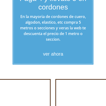
cordones
En la mayoria de cordones de cuero,
algodon, elastico, etc compra 5
metros o secciones y veras la web te
descuenta el precio de 1 metro o
seccion.
ver ahora