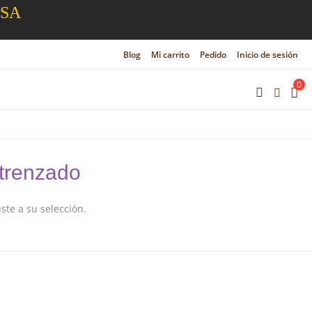
ESA
Blog
Mi carrito
Pedido
Inicio de sesión
0
trenzado
te a su selección.