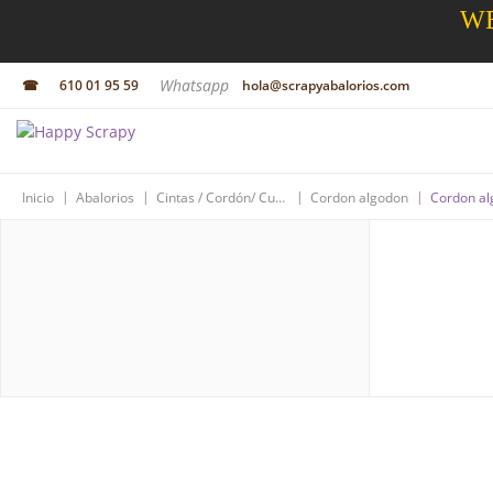
WE
Whatsapp
☎
610 01 95 59
hola@scrapyabalorios.com
|
|
|
|
Inicio
Abalorios
Cintas / Cordón/ Cuero
Cordon algodon
Cordon al