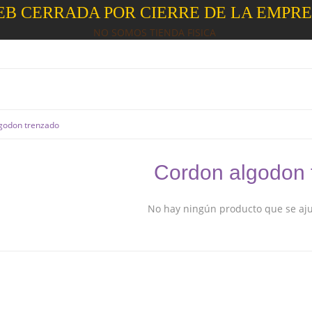
B CERRADA POR CIERRE DE LA EMPR
NO SOMOS TIENDA FISICA
godon trenzado
Cordon algodon 
No hay ningún producto que se ajus