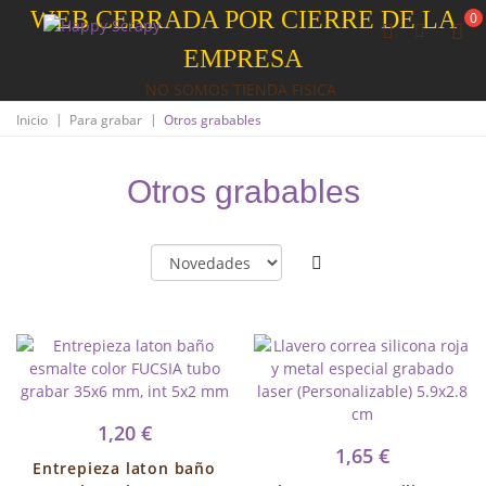
WEB CERRADA POR CIERRE DE LA
0
EMPRESA
NO SOMOS TIENDA FISICA
|
|
Inicio
Para grabar
Otros grabables
Otros grabables
1,20 €
1,65 €
Entrepieza laton baño