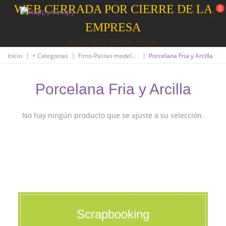
WEB CERRADA POR CIERRE DE LA
0
EMPRESA
NO SOMOS TIENDA FISICA
|
|
|
Inicio
+ Categorias
Fimo-Pastas modelado
Porcelana Fria y Arcilla
Porcelana Fria y Arcilla
No hay ningún producto que se ajuste a su selección.
Scrapbooking