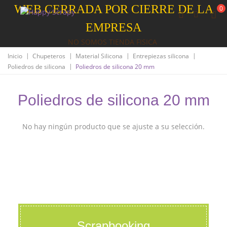
WEB CERRADA POR CIERRE DE LA
0
EMPRESA
NO SOMOS TIENDA FISICA
|
|
|
|
Inicio
Chupeteros
Material Silicona
Entrepiezas silicona
|
Poliedros de silicona
Poliedros de silicona 20 mm
Poliedros de silicona 20 mm
No hay ningún producto que se ajuste a su selección.
Scrapbooking