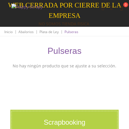
WEB CERRADA POR CIERRE DE LA
0
EMPRESA
NO SOMOS TIENDA FISICA
|
|
|
Inicio
Abalorios
Plata de Ley
Pulseras
Pulseras
No hay ningún producto que se ajuste a su selección.
Scrapbooking