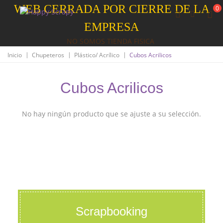
WEB CERRADA POR CIERRE DE LA
0
EMPRESA
NO SOMOS TIENDA FISICA
|
|
|
Inicio
Chupeteros
Plástico/ Acrílico
Cubos Acrilicos
Cubos Acrilicos
No hay ningún producto que se ajuste a su selección.
Scrapbooking