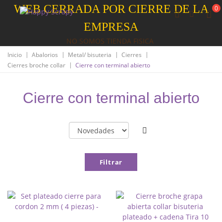
WEB CERRADA POR CIERRE DE LA
0
EMPRESA
NO SOMOS TIENDA FISICA
|
|
|
|
Inicio
Abalorios
Metal/ bisuteria
Cierres
|
Cierres broche collar
Cierre con terminal abierto
Cierre con terminal abierto
Filtrar