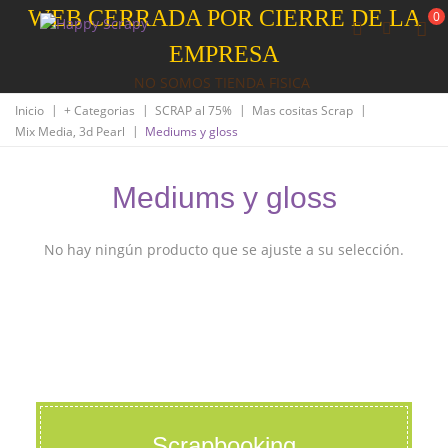
WEB CERRADA POR CIERRE DE LA
0
EMPRESA
NO SOMOS TIENDA FISICA
|
|
|
|
Inicio
+ Categorias
SCRAP al 75%
Mas cositas Scrap
|
Mix Media, 3d Pearl
Mediums y gloss
Mediums y gloss
No hay ningún producto que se ajuste a su selección.
Scrapbooking