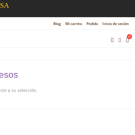
ESA
Blog
Mi carrito
Pedido
Inicio de sesión
0
uesos
te a su selección.