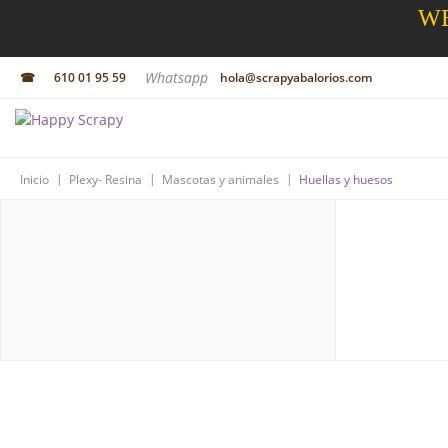
WE
Whatsapp
☎
610 01 95 59
hola@scrapyabalorios.com
|
|
|
Inicio
Plexy- Resina
Mascotas y animales
Huellas y huesos