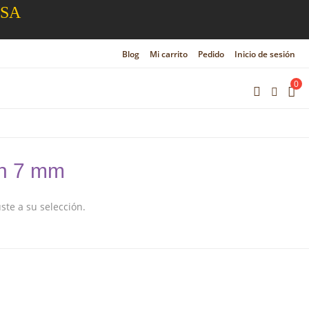
ESA
Blog
Mi carrito
Pedido
Inicio de sesión
0
on 7 mm
te a su selección.