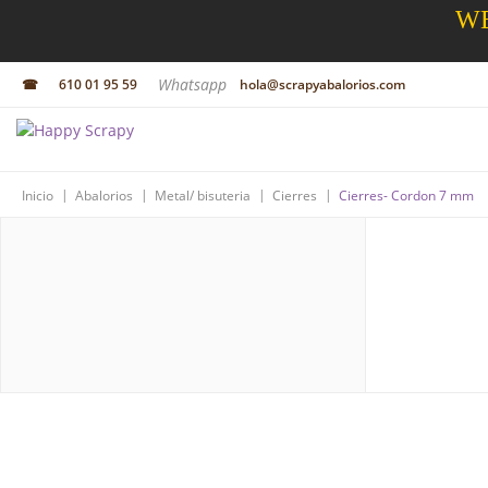
WE
Whatsapp
☎
610 01 95 59
hola@scrapyabalorios.com
|
|
|
|
Inicio
Abalorios
Metal/ bisuteria
Cierres
Cierres- Cordon 7 mm