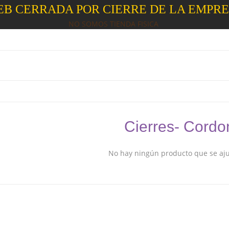
B CERRADA POR CIERRE DE LA EMPR
NO SOMOS TIENDA FISICA
Cierres- Cord
No hay ningún producto que se ajus