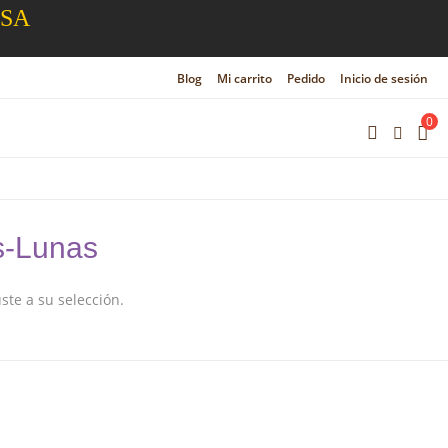
ESA
Blog
Mi carrito
Pedido
Inicio de sesión
0
s-Lunas
te a su selección.