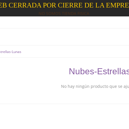
B CERRADA POR CIERRE DE LA EMPR
NO SOMOS TIENDA FISICA
trellas-Lunas
Nubes-Estrella
No hay ningún producto que se ajus