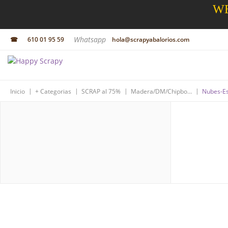
WE
Whatsapp
☎
610 01 95 59
hola@scrapyabalorios.com
|
|
|
|
Inicio
+ Categorias
SCRAP al 75%
Madera/DM/Chipboard
Nubes-Es