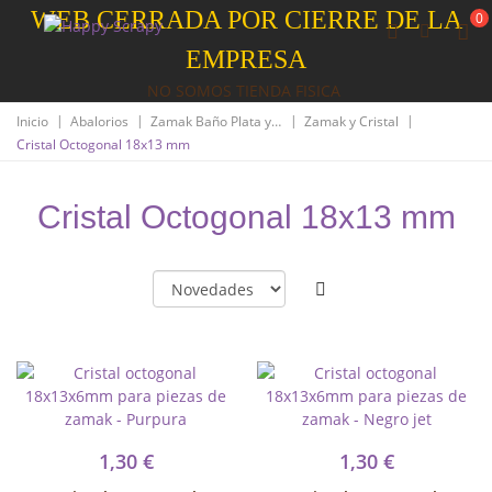
WEB CERRADA POR CIERRE DE LA
0
EMPRESA
NO SOMOS TIENDA FISICA
|
|
|
|
Inicio
Abalorios
Zamak Baño Plata y Oro
Zamak y Cristal
Cristal Octogonal 18x13 mm
Cristal Octogonal 18x13 mm
1,30 €
1,30 €