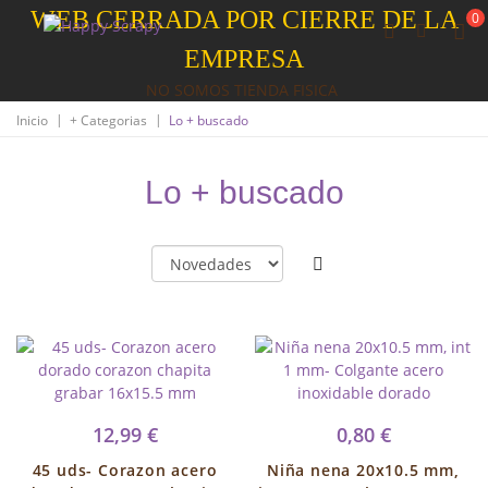
WEB CERRADA POR CIERRE DE LA
0
EMPRESA
NO SOMOS TIENDA FISICA
|
|
Inicio
+ Categorias
Lo + buscado
Lo + buscado
12,99 €
0,80 €
45 uds- Corazon acero
Niña nena 20x10.5 mm,