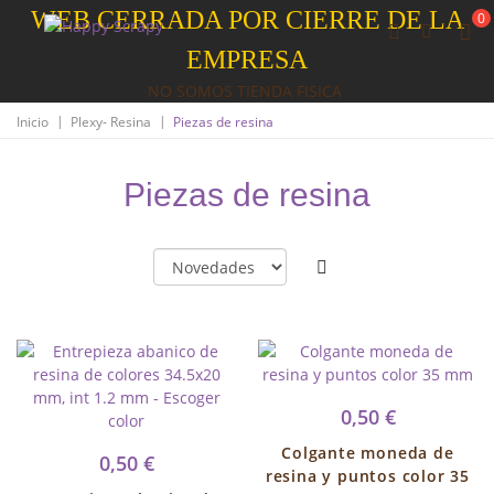
WEB CERRADA POR CIERRE DE LA
0
EMPRESA
NO SOMOS TIENDA FISICA
|
|
Inicio
Plexy- Resina
Piezas de resina
Piezas de resina
0,50 €
Colgante moneda de
0,50 €
resina y puntos color 35