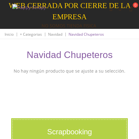
WEB CERRADA POR CIERRE DE LA
0
EMPRESA
NO SOMOS TIENDA FISICA
|
|
|
Inicio
+ Categorias
Navidad
Navidad Chupeteros
Navidad Chupeteros
No hay ningún producto que se ajuste a su selección.
Scrapbooking