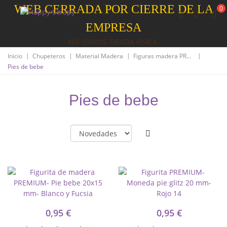
WEB CERRADA POR CIERRE DE LA
0
EMPRESA
NO SOMOS TIENDA FISICA
|
|
|
|
Inicio
Chupeteros
Material Madera
Figuras madera PREMIUM
Pies de bebe
Pies de bebe
0,95 €
0,95 €