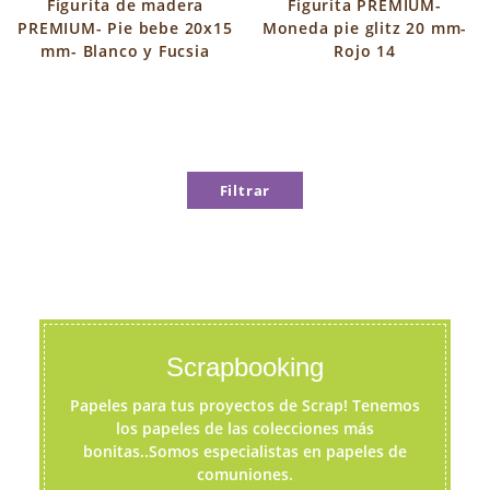
Figurita de madera
Figurita PREMIUM-
PREMIUM- Pie bebe 20x15
Moneda pie glitz 20 mm-
mm- Blanco y Fucsia
Rojo 14
Filtrar
Scrapbooking
Papeles para tus proyectos de Scrap! Tenemos
los papeles de las colecciones más
bonitas..Somos especialistas en papeles de
comuniones.