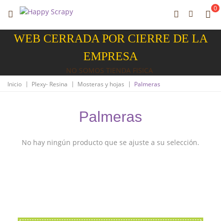
0
WEB CERRADA POR CIERRE DE LA
EMPRESA
NO SOMOS TIENDA FISICA
|
|
|
Inicio
Plexy- Resina
Mosteras y hojas
Palmeras
Palmeras
No hay ningún producto que se ajuste a su selección.