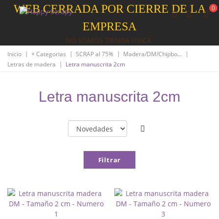
WEB CERRADA POR CIERRE DE LA
0
EMPRESA
NO SOMOS TIENDA FISICA
|
|
|
|
Inicio
+ Categorias
SCRAP al 75%
Madera/DM/Chipboard
|
Letras de madera
Letra manuscrita 2cm
Letra manuscrita 2cm
Filtrar