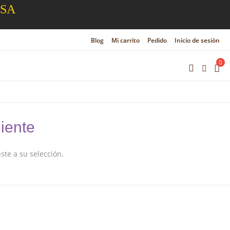
ESA
Blog
Mi carrito
Pedido
Inicio de sesión
0
iente
te a su selección.