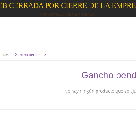
B CERRADA POR CIERRE DE LA EMPR
NO SOMOS TIENDA FISICA
|
entes
Gancho pendiente
Gancho pend
No hay ningún producto que se ajus