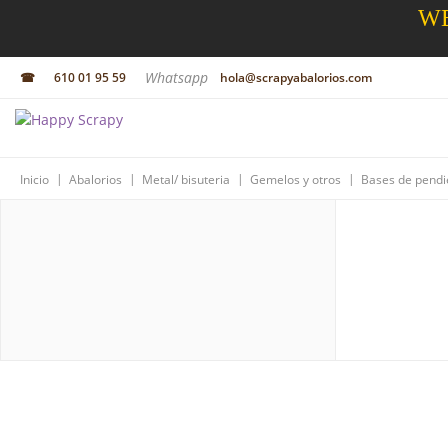
WE
Whatsapp
☎
610 01 95 59
hola@scrapyabalorios.com
|
|
|
|
Inicio
Abalorios
Metal/ bisuteria
Gemelos y otros
Bases de pendi