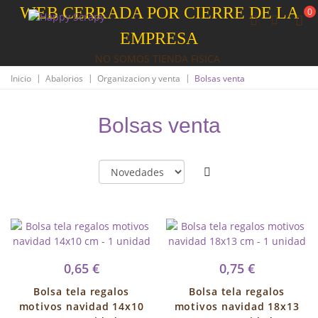
WEB CERRADA POR CIERRE DE LA
0
EMPRESA
NO SOMOS TIENDA FISICA
|
|
|
Inicio
Abalorios
Organizacion y venta
Bolsas venta
Bolsas venta
0,65 €
0,75 €
Bolsa tela regalos
Bolsa tela regalos
motivos navidad 14x10
motivos navidad 18x13