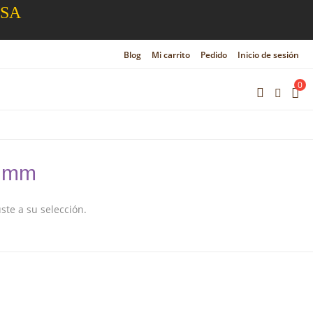
ESA
Blog
Mi carrito
Pedido
Inicio de sesión
0
6 mm
te a su selección.