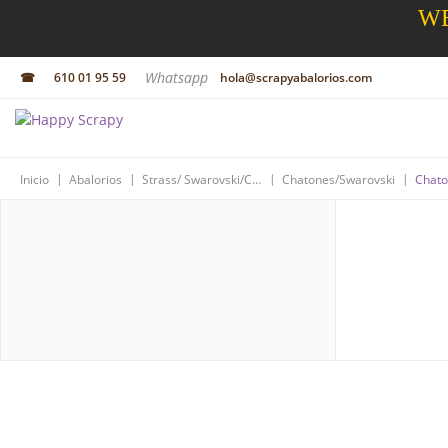
WE
Whatsapp
☎
610 01 95 59
hola@scrapyabalorios.com
|
|
|
|
Inicio
Abalorios
Strass/ Swarovski/Cristal
Chatones/Swarovski
Chato