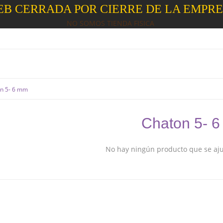
B CERRADA POR CIERRE DE LA EMPR
NO SOMOS TIENDA FISICA
n 5- 6 mm
Chaton 5- 
No hay ningún producto que se ajus