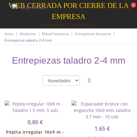
WEB CERRADA POR CIERRE DE LA
0
EMPRESA
NO SOMOS TIENDA FISICA
|
|
|
|
Inicio
Abalorios
Metal/ bisuteria
Entrepiezas bisuteria
Entrepiezas taladro 2-4 mm
Entrepiezas taladro 2-4 mm
0,80 €
1,65 €
Pepita irregular 10x9 m -