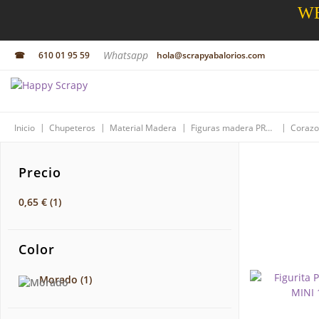
WE
Whatsapp
☎
610 01 95 59
hola@scrapyabalorios.com
|
|
|
|
Inicio
Chupeteros
Material Madera
Figuras madera PREMIUM
Corazo
Precio
0,65 €
(1)
Color
Morado
(1)