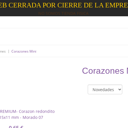
B CERRADA POR CIERRE DE LA EMPR
NO SOMOS TIENDA FISICA
|
nes
Corazones Mini
Corazones 
0,65 €