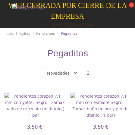
WEB CERRADA POR CIERRE DE LA
0
EMPRESA
NO SOMOS TIENDA FISICA
|
|
|
Inicio
Joyitas
Pendientes
Pegaditos
Pegaditos
3,50 €
3,50 €