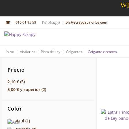
WE
Whatsapp
☎
610 01 95 59
hola@scrapyabalorios.com
|
|
|
|
Inicio
Abalorios
Plata de Ley
Colgantes
Colgante circonita
Precio
2,10 €
(5)
5,00 €
y superior
(2)
Color
Azul
(1)