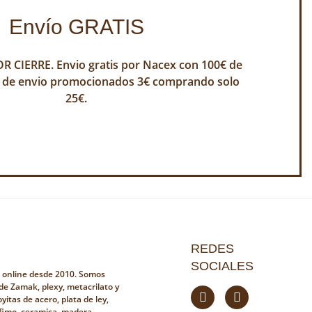
Envío GRATIS
 CIERRE. Envio gratis por Nacex con 100€ de
 de envio promocionados 3€ comprando solo
25€.
REDES
SOCIALES
a online desde 2010. Somos
 de Zamak, plexy, metacrilato y
yitas de acero, plata de ley,
fimo, ceramica, madera,