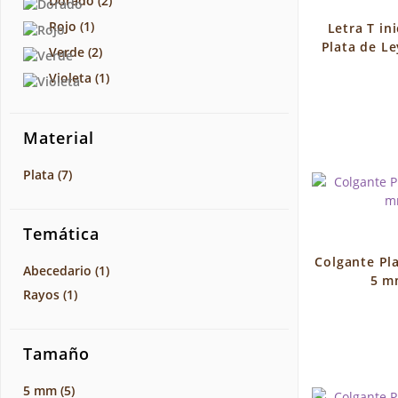
Dorado
(2)
Rojo
(1)
Letra T in
Plata de Le
Verde
(2)
Violeta
(1)
Material
Plata
(7)
Temática
Colgante Pla
Abecedario
(1)
5 m
Rayos
(1)
Tamaño
5 mm
(5)