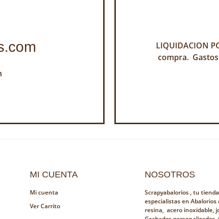
s.com
LIQUIDACION POR
compra. Gastos
h
MI CUENTA
NOSOTROS
Mi cuenta
Scrapyabalorios , tu tiend
especialistas en Abalorios
Ver Carrito
resina, acero inoxidable, jo
Grabados personalizados, 