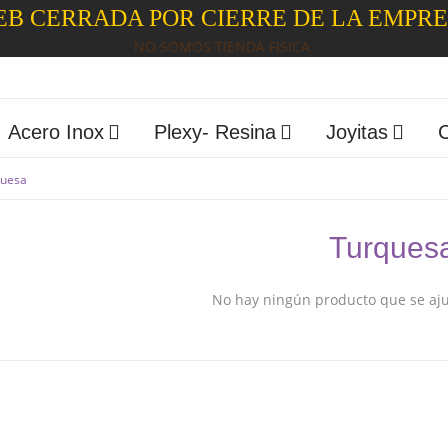
B CERRADA POR CIERRE DE LA EMPR
NO SOMOS TIENDA FISICA
Acero Inox
Plexy- Resina
Joyitas
quesa
Turques
No hay ningún producto que se ajus