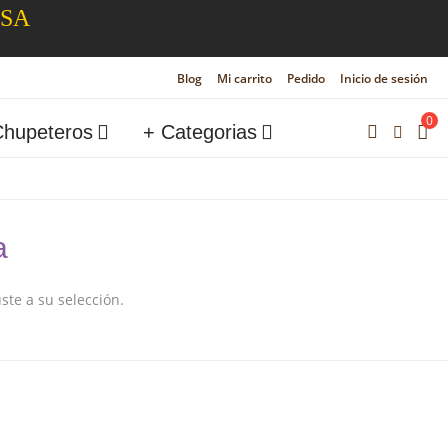
ESA
Blog
Mi carrito
Pedido
Inicio de sesión
0
Chupeteros
+ Categorias
a
te a su selección.