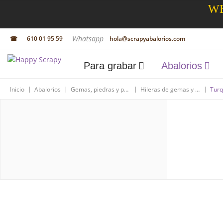
WE
Whatsapp
☎
610 01 95 59
hola@scrapyabalorios.com
Para grabar
Abalorios
|
|
|
|
Inicio
Abalorios
Gemas, piedras y perlas
Hileras de gemas y piedras
Tur