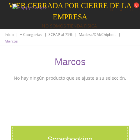
WEB CERRADA POR CIERRE DE LA
0
EMPRESA
NO SOMOS TIENDA FISICA
|
|
|
|
Inicio
+ Categorias
SCRAP al 75%
Madera/DM/Chipboard
Marcos
Marcos
No hay ningún producto que se ajuste a su selección.
Scrapbooking