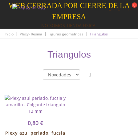
WEB CERRADA POR CIERRE DE LA
0
EMPRESA
NO SOMOS TIENDA FISICA
|
|
|
Inicio
Plexy- Resina
Figuras geometricas
Triangulos
Triangulos
0,80 €
Plexy azul perlado, fucsia