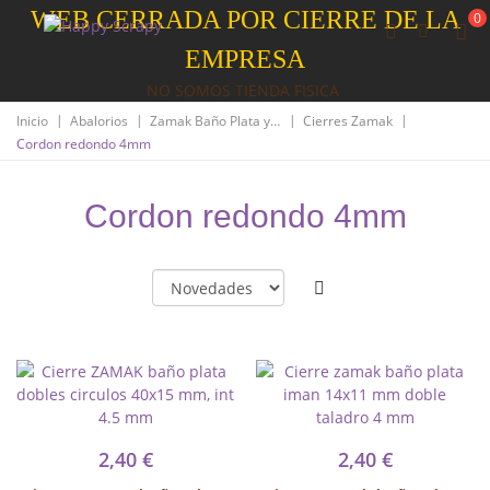
WEB CERRADA POR CIERRE DE LA
0
EMPRESA
NO SOMOS TIENDA FISICA
|
|
|
|
Inicio
Abalorios
Zamak Baño Plata y Oro
Cierres Zamak
Cordon redondo 4mm
Cordon redondo 4mm
2,40 €
2,40 €