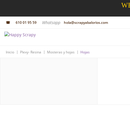
WE
Whatsapp
☎
610 01 95 59
hola@scrapyabalorios.com
|
|
|
Inicio
Plexy- Resina
Mosteras y hojas
Hojas