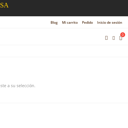
ESA
Blog
Mi carrito
Pedido
Inicio de sesión
0
te a su selección.