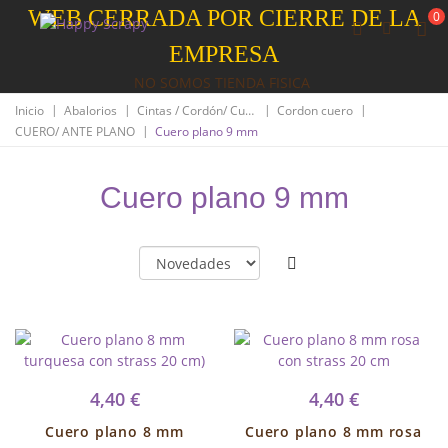
WEB CERRADA POR CIERRE DE LA
0
EMPRESA
NO SOMOS TIENDA FISICA
|
|
|
|
Inicio
Abalorios
Cintas / Cordón/ Cuero
Cordon cuero
|
CUERO/ ANTE PLANO
Cuero plano 9 mm
Cuero plano 9 mm
4,40 €
4,40 €
Cuero plano 8 mm
Cuero plano 8 mm rosa