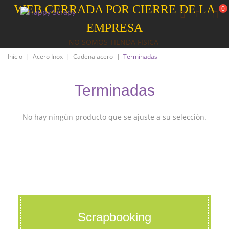
WEB CERRADA POR CIERRE DE LA
0
EMPRESA
NO SOMOS TIENDA FISICA
|
|
|
Inicio
Acero Inox
Cadena acero
Terminadas
Terminadas
No hay ningún producto que se ajuste a su selección.
Scrapbooking