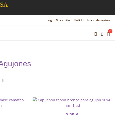
ESA
Blog
Mi carrito
Pedido
Inicio de sesión
0
 Agujones
0,25 €