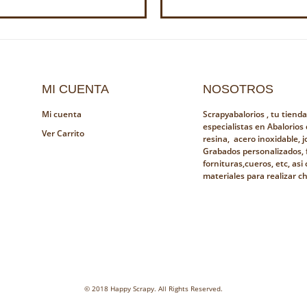
MI CUENTA
NOSOTROS
Mi cuenta
Scrapyabalorios , tu tiend
especialistas en Abalorios
Ver Carrito
resina, acero inoxidable, jo
Grabados personalizados, 
fornituras,cueros, etc, as
materiales para realizar c
© 2018 Happy Scrapy. All Rights Reserved.