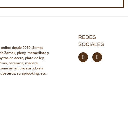
REDES
SOCIALES
a online desde 2010. Somos
 de Zamak, plexy, metacrilato y
yitas de acero, plata de ley,
fimo, ceramica, madera,
i como un amplio surtido en
hupeteros, scrapbooking, etc..