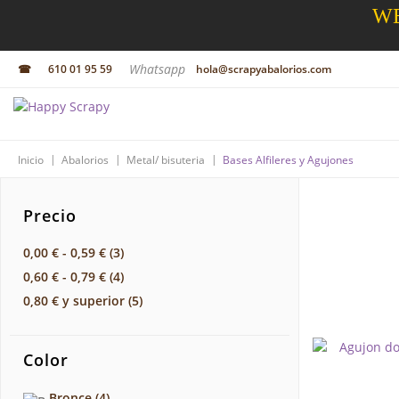
WE
Whatsapp
☎
610 01 95 59
hola@scrapyabalorios.com
|
|
|
Inicio
Abalorios
Metal/ bisuteria
Bases Alfileres y Agujones
Precio
0,00 €
-
0,59 €
(3)
0,60 €
-
0,79 €
(4)
0,80 €
y superior
(5)
Color
Bronce
(4)