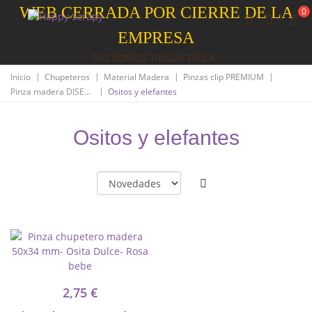
WEB CERRADA POR CIERRE DE LA
0
EMPRESA
NO SOMOS TIENDA FISICA
|
|
|
|
Inicio
Chupeteros
Material Madera
Pinzas clip PREMIUM
|
Pinza madera DISEÑO
Ositos y elefantes
Ositos y elefantes
2,75 €