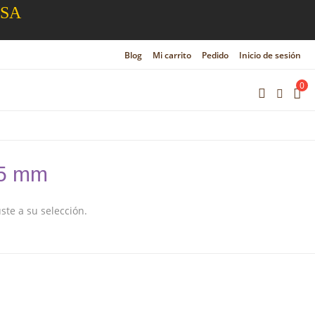
ESA
Blog
Mi carrito
Pedido
Inicio de sesión
0
25 mm
te a su selección.