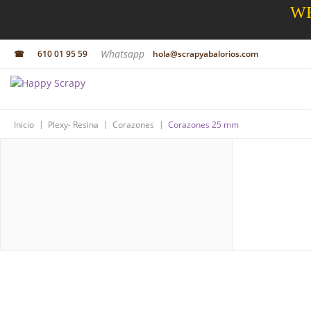
WE
Whatsapp
☎
610 01 95 59
hola@scrapyabalorios.com
|
|
|
Inicio
Plexy- Resina
Corazones
Corazones 25 mm