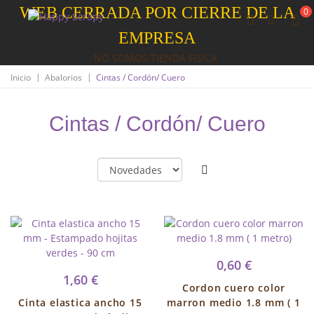
WEB CERRADA POR CIERRE DE LA
0
EMPRESA
NO SOMOS TIENDA FISICA
|
|
Inicio
Abalorios
Cintas / Cordón/ Cuero
Cintas / Cordón/ Cuero
0,60 €
1,60 €
Cordon cuero color
Cinta elastica ancho 15
marron medio 1.8 mm ( 1