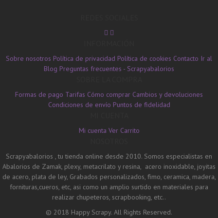
REDES SOCIALES
INFORMACIÓN
Sobre nosotros
Política de privacidad
Política de cookies
Contacto
Ir al
Blog
Preguntas frecuentes - Scrapyabalorios
SOBRE LA COMPRA
Formas de pago
Tarifas
Cómo comprar
Cambios y devoluciones
Condiciones de envío
Puntos de fidelidad
MI CUENTA
Mi cuenta
Ver Carrito
NOSOTROS
Scrapyabalorios , tu tienda online desde 2010. Somos especialistas en
Abalorios de Zamak, plexy, metacrilato y resina, acero inoxidable, joyitas
de acero, plata de ley, Grabados personalizados, fimo, ceramica, madera,
fornituras,cueros, etc, asi como un amplio surtido en materiales para
realizar chupeteros, scrapbooking, etc..
© 2018 Happy Scrapy. All Rights Reserved.