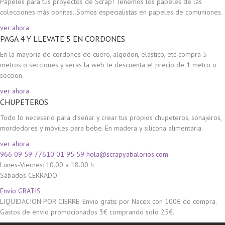
Papeles para tus proyectos de Scrap! Tenemos los papeles de las
colecciones más bonitas..Somos especialistas en papeles de comuniones.
ver ahora
PAGA 4 Y LLEVATE 5 EN CORDONES
En la mayoria de cordones de cuero, algodon, elastico, etc compra 5
metros o secciones y veras la web te descuenta el precio de 1 metro o
seccion.
ver ahora
CHUPETEROS
Todo lo necesario para diseñar y crear tus propios chupeteros, sonajeros,
mordedores y móviles para bebe. En madera y silicona alimentaria.
ver ahora
966 09 59 77
610 01 95 59
hola@scrapyabalorios.com
Lunes-Viernes: 10.00 a 18.00 h
Sábados CERRADO
Envío GRATIS
LIQUIDACION POR CIERRE. Envio gratis por Nacex con 100€ de compra.
Gastos de envio promocionados 3€ comprando solo 25€.