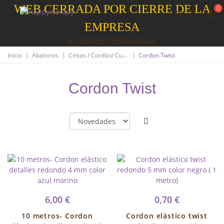
WEB CERRADA POR CIERRE DE LA
0
EMPRESA
NO SOMOS TIENDA FISICA
|
|
|
Inicio
Abalorios
Cintas / Cordón/ Cuero
Cordon Twist
Cordon Twist
6,00 €
0,70 €
10 metros- Cordon
Cordon elástico twist