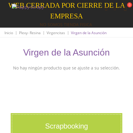
WEB CERRADA POR CIERRE DE LA
0
EMPRESA
NO SOMOS TIENDA FISICA
|
|
|
Inicio
Plexy- Resina
Virgencitas
Virgen de la Asunción
Virgen de la Asunción
No hay ningún producto que se ajuste a su selección.
Scrapbooking